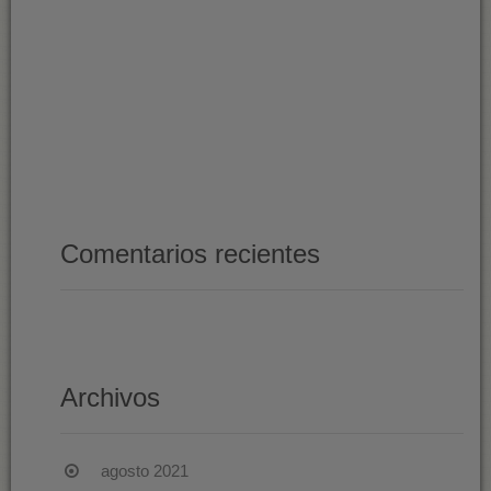
AF
A
TR
MU
SI
TA
Comentarios recientes
Archivos
agosto 2021