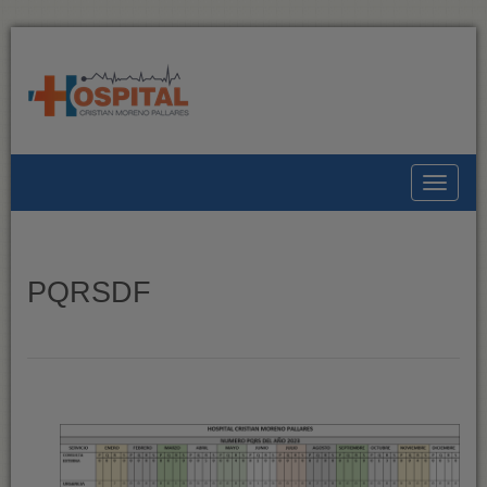
Toggle
PQRSDF
E