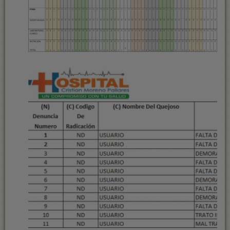
n
t
r
a
d
a
s
r
e
c
i
e
n
t
e
s
PÚ
DE
RE