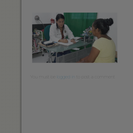
You must be
logged in
to post a comment