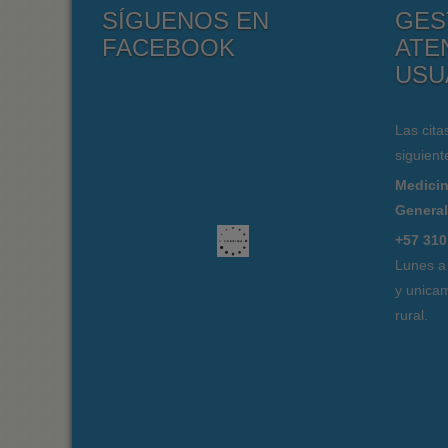
SÍGUENOS EN
GES
FACEBOOK
ATE
USU
Las cita
siguient
Medicin
Genera
+57 310
Lunes a
y unicam
rural.