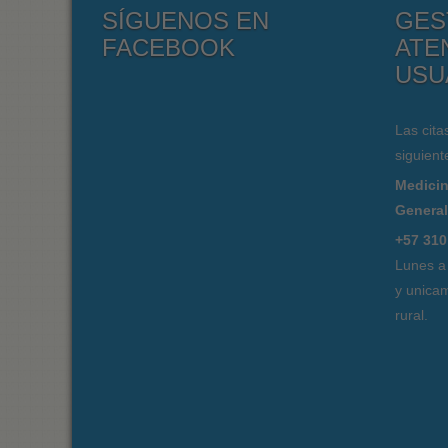
SÍGUENOS EN
GES
FACEBOOK
ATE
USU
Las cita
siguient
Medicin
Genera
+57 310
Lunes a
y unicam
rural.