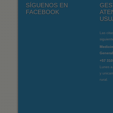
SÍGUENOS EN
GES
FACEBOOK
ATE
USU
Las cita
siguient
Medicin
Genera
+57 310
Lunes a
y unicam
rural.