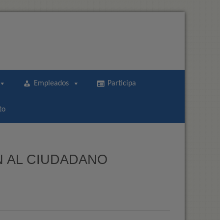
Empleados
Participa
to
N AL CIUDADANO