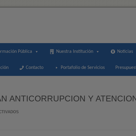
ormación Pública
Nuestra Institución
Noticias
ción
Contacto
Portafolio de Servicios
Presupues
LAN ANTICORRUPCION Y ATENCIO
EN
CTIVADOS
II
SEGUIMIENTO
PLAN