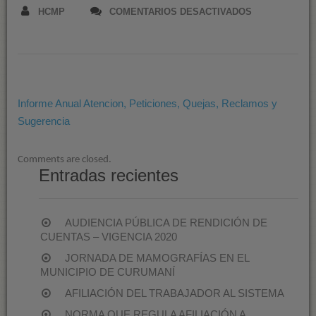
EN
HCMP
COMENTARIOS DESACTIVADOS
INFORME
ANUAL
ATENCION,
PETICIONES,
QUEJAS,
Informe Anual Atencion, Peticiones, Quejas, Reclamos y
RECLAMOS
Sugerencia
Y
SUGERENCIA
Comments are closed.
Entradas recientes
AUDIENCIA PÚBLICA DE RENDICIÓN DE
CUENTAS – VIGENCIA 2020
JORNADA DE MAMOGRAFÍAS EN EL
MUNICIPIO DE CURUMANÍ
AFILIACIÓN DEL TRABAJADOR AL SISTEMA
NORMA QUE REGULA AFILIACIÓN A