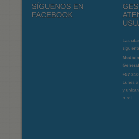
SÍGUENOS EN
GES
FACEBOOK
ATE
USU
Las cita
siguient
Medicin
Genera
+57 310
Lunes a
y unicam
rural.