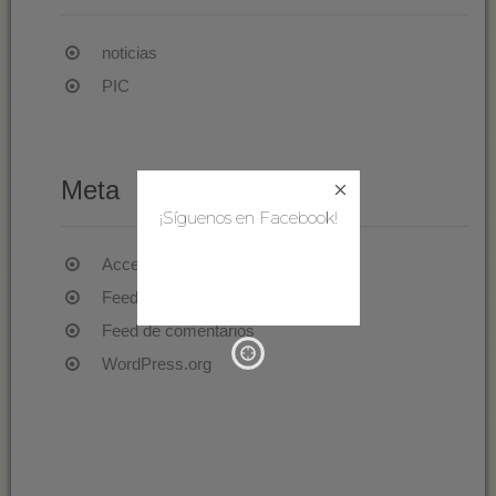
noticias
PIC
Meta
¡Síguenos en Facebook!
Acceder
Feed de entradas
Feed de comentarios
WordPress.org